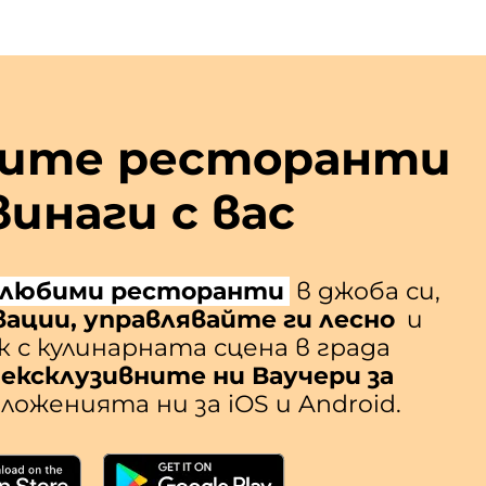
рите ресторанти
винаги с вас
 любими ресторанти
в джоба си,
ации, управлявайте ги лесно
и
к с кулинарната сцена в града
ексклузивните ни Ваучери за
ложенията ни за iOS и Android.