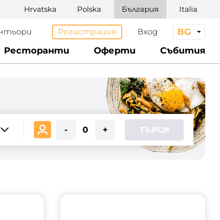
Hrvatska
Polska
България
Italia
BG
Регистрация
Вход
нтьори
Ресторанти
Оферти
Събития
-
0
+
ТЪРСИ