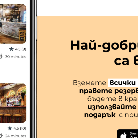
Най-доб
са 
Вземете
всички
правете резерв
бъдете в кра
използвайте 
подарък
с при